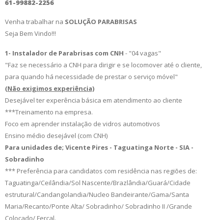
61-99882-2256
Venha trabalhar
na
SOLUÇÃO PARABRISAS
Seja Bem Vindo!!!
1-
Instalador de Parabrisas com CNH
- "04
vagas
"
"Faz se necessário a CNH para dirigir e se locomover até o cliente,
para quando há necessidade de prestar o serviço móvel"
(Não exigimos experiência)
Desejável ter experência básica em atendimento ao cliente
***Treinamento na empresa.
Foco em aprender instalação de vidros automotivos
Ensino médio desejável (com CNH)
Para unidades de; Vicente Pires - Taguatinga Norte - SIA -
Sobradinho
*** Preferência para candidatos com residência nas regiões de:
Taguatinga/Ceilândia/Sol Nascente/Brazlândia/Guará/Cidade
estrutural/Candangolandia/Nucleo Bandeirante/Gama/Santa
Maria/Recanto/Ponte Alta/ Sobradinho/ Sobradinho II /Grande
Colocado/ Fercal.