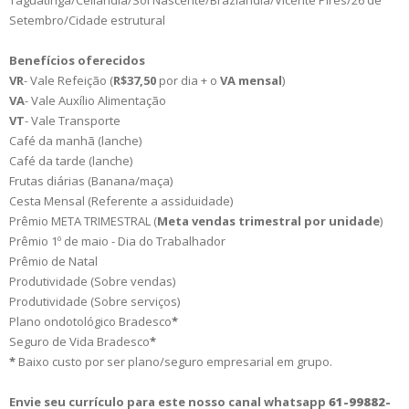
Taguatinga/Ceilândia/Sol Nascente/Brazlândia/Vicente Pires/26 de
Setembro/Cidade estrutural
Benefícios oferecidos
VR
- Vale Refeição (
R$37,50
por dia + o
VA mensal
)
VA
- Vale Auxílio Alimentação
VT
- Vale Transporte
Café da manhã (lanche)
Café da tarde (lanche)
Frutas diárias (Banana/maça)
Cesta Mensal (Referente a assiduidade)
Prêmio META TRIMESTRAL (
Meta vendas trimestral por unidade
)
Prêmio
1º de maio -
Dia do Trabalhador
Prêmio de Natal
Produtividade (Sobre vendas)
Produtividade (Sobre serviços)
Plano ondotológico Bradesco
*
Seguro de Vida Bradesco
*
*
Baixo custo por ser plano/seguro empresarial em grupo.
Envie seu currículo para este nosso canal whatsapp
61-99882-