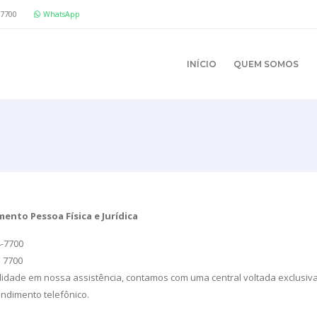
 7700
WhatsApp
INÍCIO
QUEM SOMOS
ento Pessoa Física e Jurídica
4-7700
5 7700
ilidade em nossa assistência, contamos com uma central voltada exclusi
ndimento telefônico.