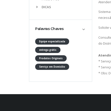
Atendent
DICAS
Sistema 
necessár
Solicite
Palavras Chaves
Consulte
Equipe especializada
do Distr
entrega grátis
Atendi
Produtos Originais
* Serviç
* Servi
Serviço em Domicilio
* Obs: 