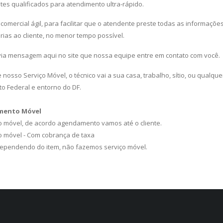
es qualificados para atendimento ultra-rápido.
comercial ágil, para facilitar que o atendente preste todas as informaçõe
ias ao cliente, no menor tempo possível.
 via mensagem aqui no site que nossa equipe entre em contato com você.
 nosso Serviço Móvel, o técnico vai a sua casa, trabalho, sítio, ou qualque
ito Federal e entorno do DF.
mento Móvel
o móvel, de acordo agendamento vamos até o cliente.
ço móvel - Com cobrança de taxa
Dependendo do item, não fazemos serviço móvel.