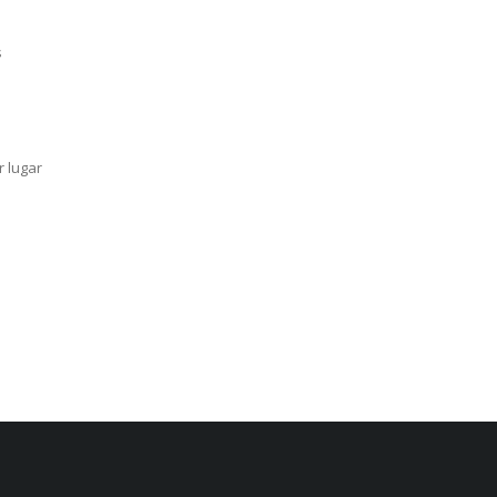
s
r lugar